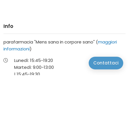
Info
parafarmacia "Mens sana in corpore sano" (
maggiori
informazioni
)
Lunedì:
15:45-
19:20
Contattaci
Martedì:
9:00-
13:00
|
15:45-
19:30
Mercoledì:
9:00-
13:00
Giovedì:
9:00-
13:00
|
15:45-
19:30
Venerdì:
9:00-
13:00
|
15:45-
19:30
Sabato:
9:00-
13:00
camponogara piazzetta Unita' d' Italia